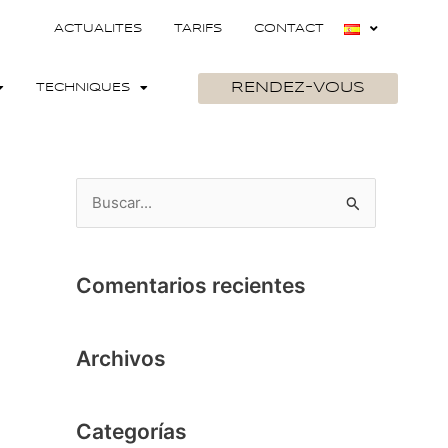
ACTUALITES
TARIFS
CONTACT
RENDEZ-VOUS
TECHNIQUES
B
u
s
Comentarios recientes
c
a
Archivos
r
p
o
Categorías
r