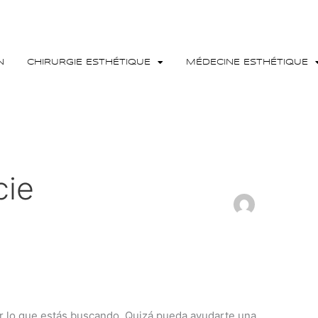
N
CHIRURGIE ESTHÉTIQUE
MÉDECINE ESTHÉTIQUE
cie
 lo que estás buscando. Quizá pueda ayudarte una