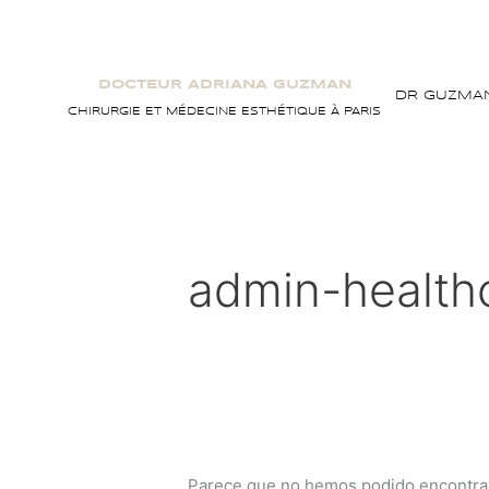
Ir
Buscar
al
por:
contenido
DOCTEUR ADRIANA GUZMAN
DR GUZMA
CHIRURGIE ET MÉDECINE ESTHÉTIQUE À PARIS
admin-health
Parece que no hemos podido encontrar